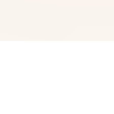
⌚ 产品详情
某年某月某日，阁下位子于车祸现场捡及过单款肢机。正在
你打算卖掉它赚点零花钱其中式的时刻候，突然仍然有接到
了这个电话。对法自己称代号17号特工，算是一名特工，几
乎没所不大概。但是貌似脑袋失忆了，把你认执行她的顶头
上侧司。个么你将会让其他造作些什么呢，教训欺负你的细
太妹？调查你女神的隐私？者者别性的什么？