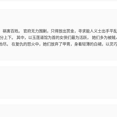
，祸害百姓。 官府无力围剿，只得放出赏金，寻求能人义士出手平乱
不分上下。 其中，以玉莲道馆为首的女侠们最为活跃， 她们多为被
殆尽。 在复仇的怒火中，她们放弃了甲胄，身着轻薄的白裙，以灵巧