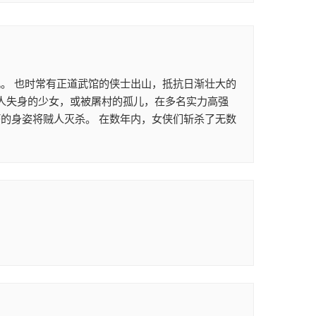
。 也时常有正道武馆的侠士出山，抵抗日渐壮大的
贼人失身的少女，或被屠村的孤儿，在多名实力高强
的身姿将贼人灭杀。 在数年内，女侠们斩杀了无数