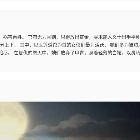
，祸害百姓。 官府无力围剿，只得放出赏金，寻求能人义士出手平乱
不分上下。 其中，以玉莲道馆为首的女侠们最为活跃， 她们多为被
殆尽。 在复仇的怒火中，她们放弃了甲胄，身着轻薄的白裙，以灵巧