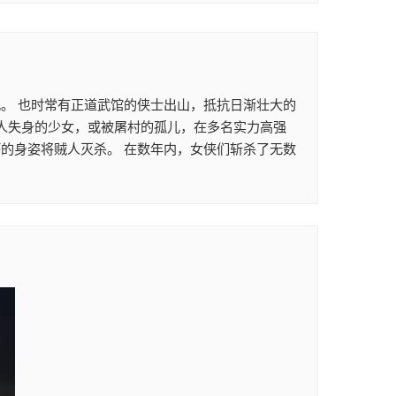
。 也时常有正道武馆的侠士出山，抵抗日渐壮大的
贼人失身的少女，或被屠村的孤儿，在多名实力高强
的身姿将贼人灭杀。 在数年内，女侠们斩杀了无数