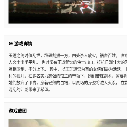
🎯 游戏详情
玉莲之剑时值乱世，群恶割据一方，四处杀人放火，祸害百姓。 官
人义士出手平乱。 也时常有正道武馆的侠士出山，抵抗日渐壮大的
互相压制，不分上下。 其中，以玉莲道馆为首的女侠们最为活跃，
村的孤儿，在多名实力高强的馆主的带领下，她们苦练剑术，誓要将
她们放弃了甲胄，身着轻薄的白裙，以灵巧的身姿将贼人灭杀。 在
混乱的江湖带来了希望。
游戏截图