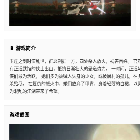
🔋 游戏简介
玉莲之剑时值乱世，群恶割据一方，四处杀人放火，祸害百姓。 官
有正道武馆的侠士出山，抵抗日渐壮大的恶道势力。 一时间，正道
侠们最为活跃， 她们多为被贼人失身的少女，或被屠村的孤儿，在
杀殆尽。 在复仇的怒火中，她们放弃了甲胄，身着轻薄的白裙，以
为混乱的江湖带来了希望。
游戏截图