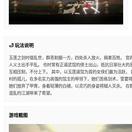
🛁 玩法说明
玉莲之剑时值乱世，群恶割据一方，四处杀人放火，祸害百姓。 官
人义士出手平乱。 也时常有正道武馆的侠士出山，抵抗日渐壮大的
互相压制，不分上下。 其中，以玉莲道馆为首的女侠们最为活跃，
村的孤儿，在多名实力高强的馆主的带领下，她们苦练剑术，誓要将
她们放弃了甲胄，身着轻薄的白裙，以灵巧的身姿将贼人灭杀。 在
混乱的江湖带来了希望。
游戏截图