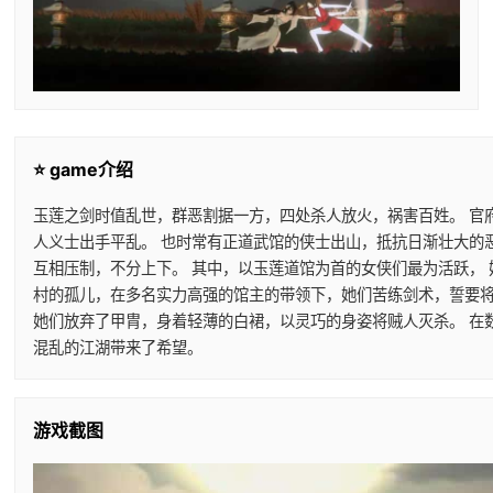
⭐ game介绍
玉莲之剑时值乱世，群恶割据一方，四处杀人放火，祸害百姓。 官
人义士出手平乱。 也时常有正道武馆的侠士出山，抵抗日渐壮大的
互相压制，不分上下。 其中，以玉莲道馆为首的女侠们最为活跃，
村的孤儿，在多名实力高强的馆主的带领下，她们苦练剑术，誓要将
她们放弃了甲胄，身着轻薄的白裙，以灵巧的身姿将贼人灭杀。 在
混乱的江湖带来了希望。
游戏截图