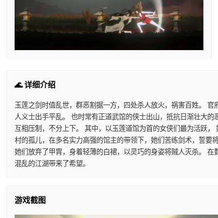
🌊 详细介绍
玉莲之剑时值乱世，群恶割据一方，四处杀人放火，祸害百姓。 官
人义士出手平乱。 也时常有正道武馆的侠士出山，抵抗日渐壮大的
互相压制，不分上下。 其中，以玉莲道馆为首的女侠们最为活跃，
村的孤儿，在多名实力高强的馆主的带领下，她们苦练剑术，誓要将
她们放弃了甲胄，身着轻薄的白裙，以灵巧的身姿将贼人灭杀。 在
混乱的江湖带来了希望。
游戏截图