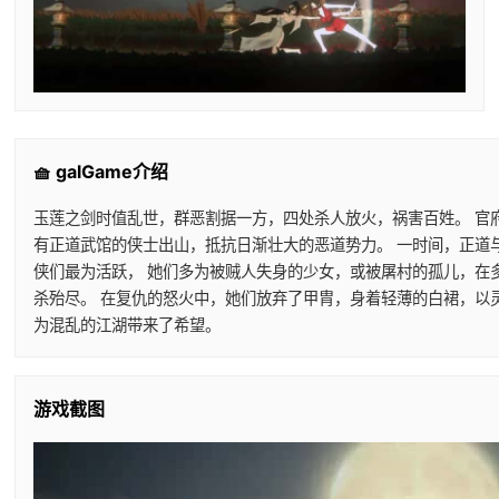
🧺 galGame介绍
玉莲之剑时值乱世，群恶割据一方，四处杀人放火，祸害百姓。 官
有正道武馆的侠士出山，抵抗日渐壮大的恶道势力。 一时间，正道
侠们最为活跃， 她们多为被贼人失身的少女，或被屠村的孤儿，在
杀殆尽。 在复仇的怒火中，她们放弃了甲胄，身着轻薄的白裙，以
为混乱的江湖带来了希望。
游戏截图