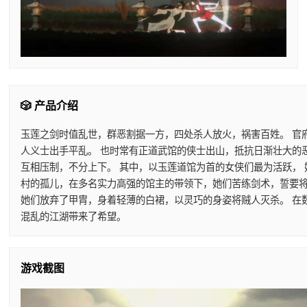
🎲 产品介绍
玉莲之剑时值乱世，群恶割据一方，四处杀人放火，祸害百姓。 官
人义士出手平乱。 也时常有正道武馆的侠士出山，抵抗日渐壮大的
互相压制，不分上下。 其中，以玉莲道馆为首的女侠们最为活跃，
村的孤儿，在多名实力高强的馆主的带领下，她们苦练剑术，誓要将
她们放弃了甲胄，身着轻薄的白裙，以灵巧的身姿将贼人灭杀。 在
混乱的江湖带来了希望。
游戏截图