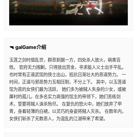
🔫 galGame介绍
玉莲之剑时值乱世，群恶割据一方，四处杀人放火，祸害百
姓。 官府无力围剿，只得放出赏金，寻求能人义士出手平乱。
也时常有正道武馆的侠士出山，抵抗日渐壮大的恶道势力。 一
时间，正道与邪恶势力互相压制，不分上下。 其中，以玉莲道
馆为首的女侠们最为活跃， 她们多为被贼人失身的少女，或被
屠村的孤儿，在多名实力高强的馆主的带领下，她们苦练剑
术，誓要将贼人诛杀殆尽。 在复仇的怒火中，她们放弃了甲
胄，身着轻薄的白裙，以灵巧的身姿将贼人灭杀。 在数年内，
女侠们斩杀了无数恶人，为混乱的江湖带来了希望。