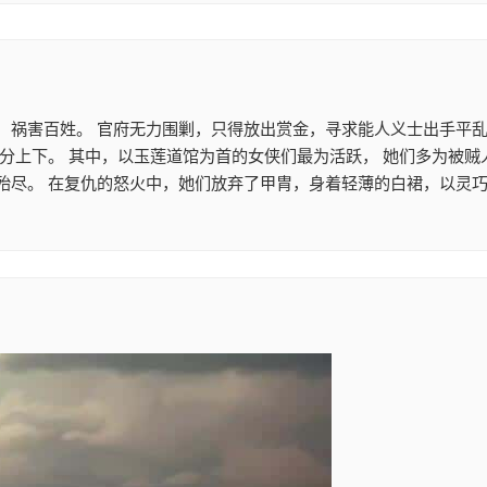
，祸害百姓。 官府无力围剿，只得放出赏金，寻求能人义士出手平乱
不分上下。 其中，以玉莲道馆为首的女侠们最为活跃， 她们多为被
殆尽。 在复仇的怒火中，她们放弃了甲胄，身着轻薄的白裙，以灵巧