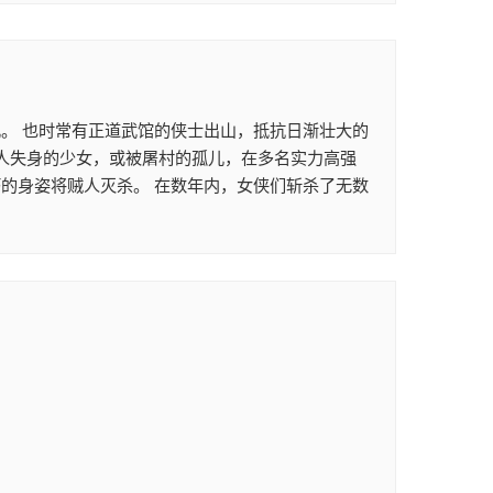
。 也时常有正道武馆的侠士出山，抵抗日渐壮大的
贼人失身的少女，或被屠村的孤儿，在多名实力高强
的身姿将贼人灭杀。 在数年内，女侠们斩杀了无数