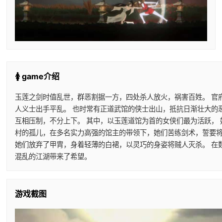
🚺 game介绍
玉莲之剑时值乱世，群恶割据一方，四处杀人放火，祸害百姓。 官
人义士出手平乱。 也时常有正道武馆的侠士出山，抵抗日渐壮大的
互相压制，不分上下。 其中，以玉莲道馆为首的女侠们最为活跃，
村的孤儿，在多名实力高强的馆主的带领下，她们苦练剑术，誓要将
她们放弃了甲胄，身着轻薄的白裙，以灵巧的身姿将贼人灭杀。 在
混乱的江湖带来了希望。
游戏截图