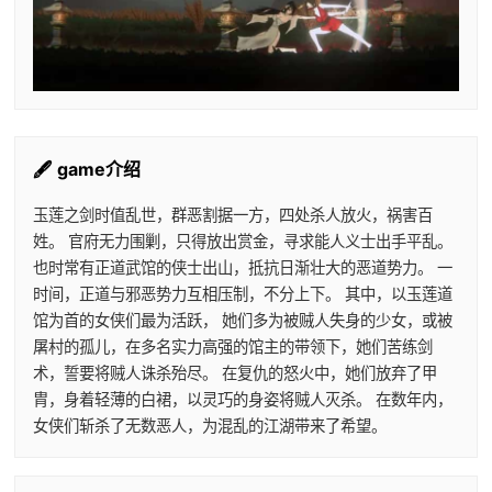
🖋️ game介绍
玉莲之剑时值乱世，群恶割据一方，四处杀人放火，祸害百
姓。 官府无力围剿，只得放出赏金，寻求能人义士出手平乱。
也时常有正道武馆的侠士出山，抵抗日渐壮大的恶道势力。 一
时间，正道与邪恶势力互相压制，不分上下。 其中，以玉莲道
馆为首的女侠们最为活跃， 她们多为被贼人失身的少女，或被
屠村的孤儿，在多名实力高强的馆主的带领下，她们苦练剑
术，誓要将贼人诛杀殆尽。 在复仇的怒火中，她们放弃了甲
胄，身着轻薄的白裙，以灵巧的身姿将贼人灭杀。 在数年内，
女侠们斩杀了无数恶人，为混乱的江湖带来了希望。