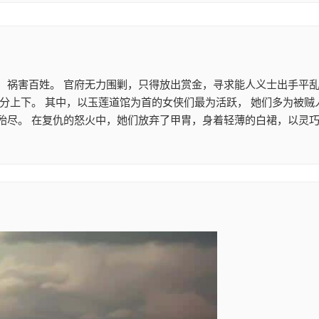
，祸害百姓。 官府无力围剿，只得放出赏金，寻求能人义士出手平乱
不分上下。 其中，以玉莲道馆为首的女侠们最为活跃， 她们多为被
殆尽。 在复仇的怒火中，她们放弃了甲胄，身着轻薄的白裙，以灵巧