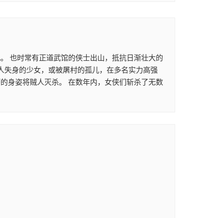
。 也时常有正道武馆的侠士出山，抵抗日渐壮大的
贼人失身的少女，或被屠村的孤儿，在多名实力高强
的身姿将贼人灭杀。 在数年内，女侠们斩杀了无数