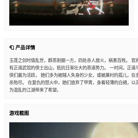
🧻 产品详情
玉莲之剑时值乱世，群恶割据一方，四处杀人放火，祸害百姓。 官
有正道武馆的侠士出山，抵抗日渐壮大的恶道势力。 一时间，正道
侠们最为活跃， 她们多为被贼人失身的少女，或被屠村的孤儿，在
杀殆尽。 在复仇的怒火中，她们放弃了甲胄，身着轻薄的白裙，以
为混乱的江湖带来了希望。
游戏截图