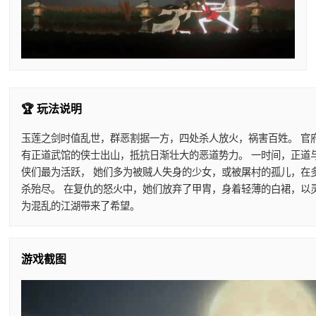
🏆 玩法说明
玉莲之剑时值乱世，群恶割据一方，四处杀人放火，祸害百姓。 官
有正道武馆的侠士出山，抵抗日渐壮大的恶道势力。 一时间，正道
侠们最为活跃， 她们多为被贼人失身的少女，或被屠村的孤儿，在
杀殆尽。 在复仇的怒火中，她们放弃了甲胄，身着轻薄的白裙，以
为混乱的江湖带来了希望。
游戏截图