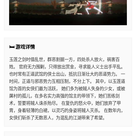
🛏️ 游戏详情
玉莲之剑时值乱世，群恶割据一方，四处杀人放火，祸害百
姓。 官府无力围剿，只得放出赏金，寻求能人义士出手平乱。
也时常有正道武馆的侠士出山，抵抗日渐壮大的恶道势力。 一
时间，正道与邪恶势力互相压制，不分上下。 其中，以玉莲道
馆为首的女侠们最为活跃， 她们多为被贼人失身的少女，或被
屠村的孤儿，在多名实力高强的馆主的带领下，她们苦练剑
术，誓要将贼人诛杀殆尽。 在复仇的怒火中，她们放弃了甲
胄，身着轻薄的白裙，以灵巧的身姿将贼人灭杀。 在数年内，
女侠们斩杀了无数恶人，为混乱的江湖带来了希望。