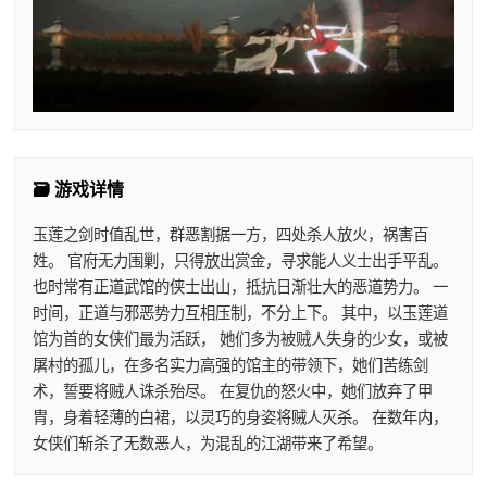
🗃️ 游戏详情
玉莲之剑时值乱世，群恶割据一方，四处杀人放火，祸害百
姓。 官府无力围剿，只得放出赏金，寻求能人义士出手平乱。
也时常有正道武馆的侠士出山，抵抗日渐壮大的恶道势力。 一
时间，正道与邪恶势力互相压制，不分上下。 其中，以玉莲道
馆为首的女侠们最为活跃， 她们多为被贼人失身的少女，或被
屠村的孤儿，在多名实力高强的馆主的带领下，她们苦练剑
术，誓要将贼人诛杀殆尽。 在复仇的怒火中，她们放弃了甲
胄，身着轻薄的白裙，以灵巧的身姿将贼人灭杀。 在数年内，
女侠们斩杀了无数恶人，为混乱的江湖带来了希望。