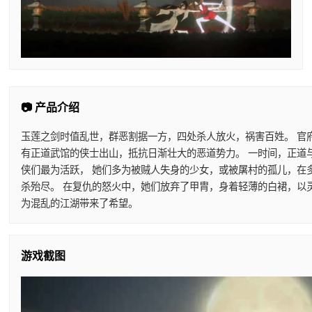
📷 产品介绍
玉莲之剑时值乱世，群恶割据一方，四处杀人放火，祸害百姓。 官
有正道武馆的侠士出山，抵抗日渐壮大的恶道势力。 一时间，正道
侠们最为活跃， 她们多为被贼人失身的少女，或被屠村的孤儿，在
杀殆尽。 在复仇的怒火中，她们放弃了甲胄，身着轻薄的白裙，以
为混乱的江湖带来了希望。
游戏截图