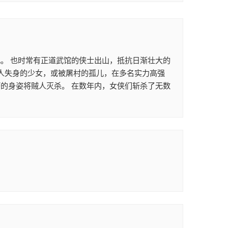
。 也时常有正道武馆的侠士出山，抵抗日渐壮大的
贼人失身的少女，或被屠村的孤儿，在多名实力高强
的身姿将贼人灭杀。 在数年内，女侠们斩杀了无数