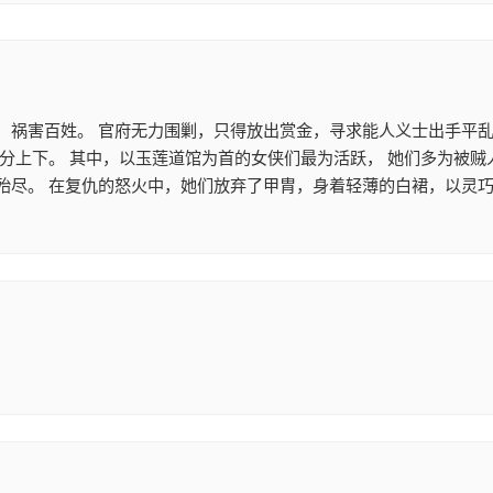
，祸害百姓。 官府无力围剿，只得放出赏金，寻求能人义士出手平乱
不分上下。 其中，以玉莲道馆为首的女侠们最为活跃， 她们多为被
殆尽。 在复仇的怒火中，她们放弃了甲胄，身着轻薄的白裙，以灵巧