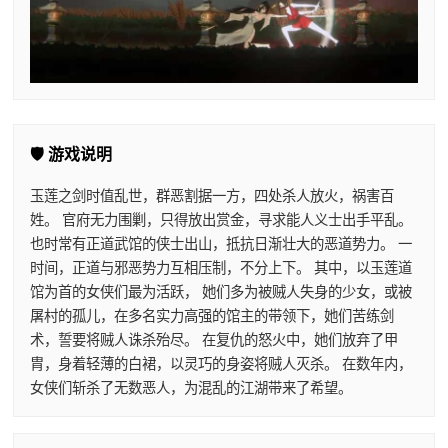
🛡️ 游戏说明
玉莲之剑时值乱世，群恶割据一方，四处杀人放火，祸害百
姓。 官府无力围剿，只得放出赏金，寻求能人义士出手平乱。
也时常有正道武馆的侠士出山，抵抗日渐壮大的恶道势力。 一
时间，正道与邪恶势力互相压制，不分上下。 其中，以玉莲道
馆为首的女侠们最为活跃， 她们多为被贼人失身的少女，或被
屠村的孤儿，在多名实力高强的馆主的带领下，她们苦练剑
术，誓要将贼人诛杀殆尽。 在复仇的怒火中，她们放弃了甲
胄，身着轻薄的白裙，以灵巧的身姿将贼人灭杀。 在数年内，
女侠们斩杀了无数恶人，为混乱的江湖带来了希望。