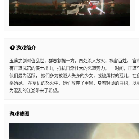
🎧 游戏简介
玉莲之剑时值乱世，群恶割据一方，四处杀人放火，祸害百姓。 官
有正道武馆的侠士出山，抵抗日渐壮大的恶道势力。 一时间，正道
侠们最为活跃， 她们多为被贼人失身的少女，或被屠村的孤儿，在
杀殆尽。 在复仇的怒火中，她们放弃了甲胄，身着轻薄的白裙，以
为混乱的江湖带来了希望。
游戏截图