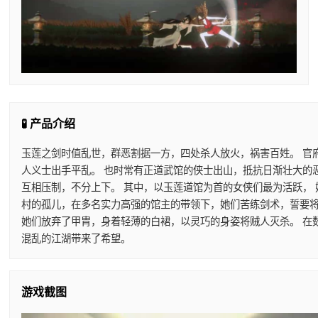
🧪 产品介绍
玉莲之剑时值乱世，群恶割据一方，四处杀人放火，祸害百姓。 官
人义士出手平乱。 也时常有正道武馆的侠士出山，抵抗日渐壮大的
互相压制，不分上下。 其中，以玉莲道馆为首的女侠们最为活跃，
村的孤儿，在多名实力高强的馆主的带领下，她们苦练剑术，誓要将
她们放弃了甲胄，身着轻薄的白裙，以灵巧的身姿将贼人灭杀。 在
混乱的江湖带来了希望。
游戏截图