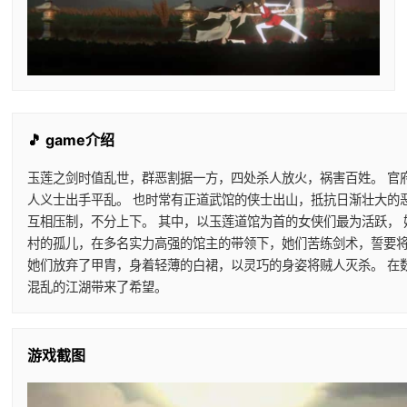
🎵 game介绍
玉莲之剑时值乱世，群恶割据一方，四处杀人放火，祸害百姓。 官
人义士出手平乱。 也时常有正道武馆的侠士出山，抵抗日渐壮大的
互相压制，不分上下。 其中，以玉莲道馆为首的女侠们最为活跃，
村的孤儿，在多名实力高强的馆主的带领下，她们苦练剑术，誓要将
她们放弃了甲胄，身着轻薄的白裙，以灵巧的身姿将贼人灭杀。 在
混乱的江湖带来了希望。
游戏截图