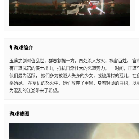
🎙️ 游戏简介
玉莲之剑时值乱世，群恶割据一方，四处杀人放火，祸害百姓。 官
有正道武馆的侠士出山，抵抗日渐壮大的恶道势力。 一时间，正道
侠们最为活跃， 她们多为被贼人失身的少女，或被屠村的孤儿，在
杀殆尽。 在复仇的怒火中，她们放弃了甲胄，身着轻薄的白裙，以
为混乱的江湖带来了希望。
游戏截图