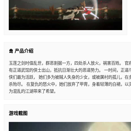
🛅 产品介绍
玉莲之剑时值乱世，群恶割据一方，四处杀人放火，祸害百姓。 官
有正道武馆的侠士出山，抵抗日渐壮大的恶道势力。 一时间，正道
侠们最为活跃， 她们多为被贼人失身的少女，或被屠村的孤儿，在
杀殆尽。 在复仇的怒火中，她们放弃了甲胄，身着轻薄的白裙，以
为混乱的江湖带来了希望。
游戏截图