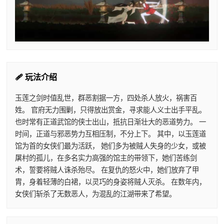
🩹 玩法介绍
玉莲之剑时值乱世，群恶割据一方，四处杀人放火，祸害百
姓。 官府无力围剿，只得放出赏金，寻求能人义士出手平乱。
也时常有正道武馆的侠士出山，抵抗日渐壮大的恶道势力。 一
时间，正道与邪恶势力互相压制，不分上下。 其中，以玉莲道
馆为首的女侠们最为活跃， 她们多为被贼人失身的少女，或被
屠村的孤儿，在多名实力高强的馆主的带领下，她们苦练剑
术，誓要将贼人诛杀殆尽。 在复仇的怒火中，她们放弃了甲
胄，身着轻薄的白裙，以灵巧的身姿将贼人灭杀。 在数年内，
女侠们斩杀了无数恶人，为混乱的江湖带来了希望。