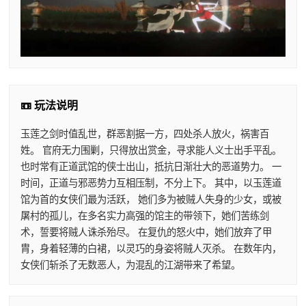
📼 玩法说明
玉莲之剑时值乱世，群恶割据一方，四处杀人放火，祸害百
姓。 官府无力围剿，只得放出赏金，寻求能人义士出手平乱。
也时常有正道武馆的侠士出山，抵抗日渐壮大的恶道势力。 一
时间，正道与邪恶势力互相压制，不分上下。 其中，以玉莲道
馆为首的女侠们最为活跃， 她们多为被贼人失身的少女，或被
屠村的孤儿，在多名实力高强的馆主的带领下，她们苦练剑
术，誓要将贼人诛杀殆尽。 在复仇的怒火中，她们放弃了甲
胄，身着轻薄的白裙，以灵巧的身姿将贼人灭杀。 在数年内，
女侠们斩杀了无数恶人，为混乱的江湖带来了希望。