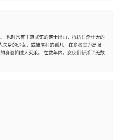
。 也时常有正道武馆的侠士出山，抵抗日渐壮大的
贼人失身的少女，或被屠村的孤儿，在多名实力高强
的身姿将贼人灭杀。 在数年内，女侠们斩杀了无数