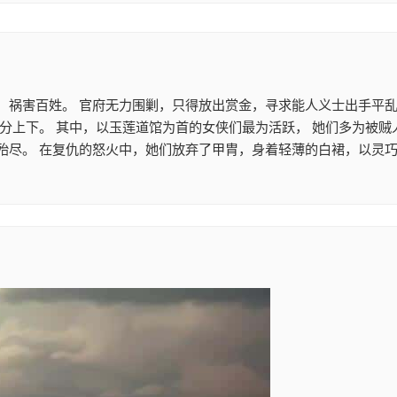
，祸害百姓。 官府无力围剿，只得放出赏金，寻求能人义士出手平乱
不分上下。 其中，以玉莲道馆为首的女侠们最为活跃， 她们多为被
殆尽。 在复仇的怒火中，她们放弃了甲胄，身着轻薄的白裙，以灵巧