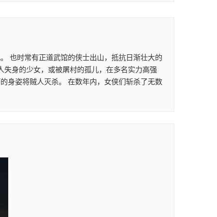
。 也时常有正道武馆的侠士出山，抵抗日渐壮大的
贼人失身的少女，或被屠村的孤儿，在多名实力高强
的身姿将贼人灭杀。 在数年内，女侠们斩杀了无数