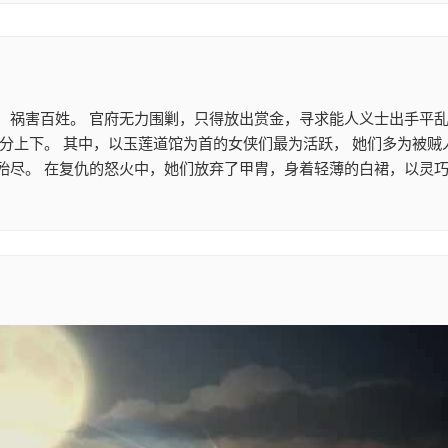
，祸害百姓。 官府无力围剿，只得放出赏金，寻求能人义士出手平乱
不分上下。 其中，以玉莲道馆为首的女侠们最为活跃， 她们多为被
殆尽。 在复仇的怒火中，她们放弃了甲胄，身着轻薄的白裙，以灵巧