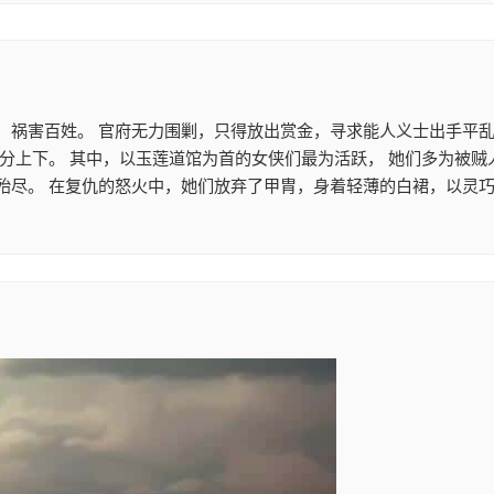
，祸害百姓。 官府无力围剿，只得放出赏金，寻求能人义士出手平乱
不分上下。 其中，以玉莲道馆为首的女侠们最为活跃， 她们多为被
殆尽。 在复仇的怒火中，她们放弃了甲胄，身着轻薄的白裙，以灵巧