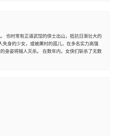
。 也时常有正道武馆的侠士出山，抵抗日渐壮大的
贼人失身的少女，或被屠村的孤儿，在多名实力高强
的身姿将贼人灭杀。 在数年内，女侠们斩杀了无数