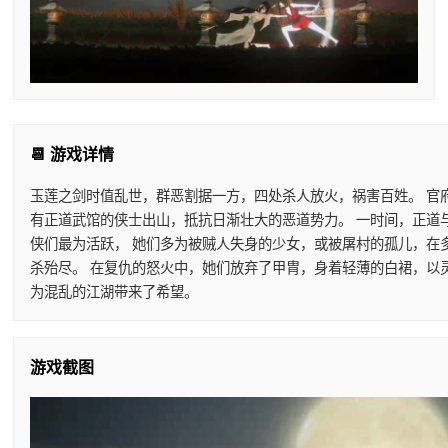
📆 游戏详情
玉莲之剑时值乱世，群恶割据一方，四处杀人放火，祸害百姓。 官
有正道武馆的侠士出山，抵抗日渐壮大的恶道势力。 一时间，正道
侠们最为活跃， 她们多为被贼人失身的少女，或被屠村的孤儿，在
杀殆尽。 在复仇的怒火中，她们放弃了甲胄，身着轻薄的白裙，以
为混乱的江湖带来了希望。
游戏截图