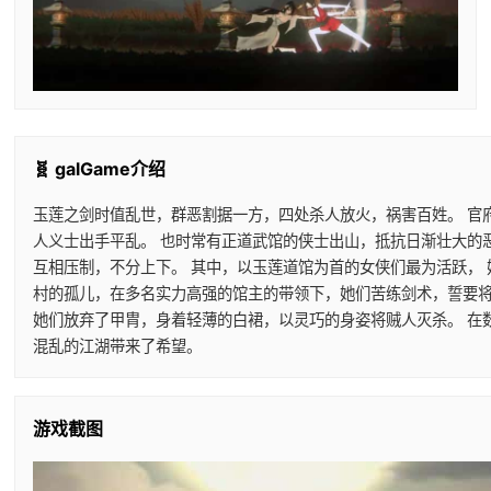
🧬 galGame介绍
玉莲之剑时值乱世，群恶割据一方，四处杀人放火，祸害百姓。 官
人义士出手平乱。 也时常有正道武馆的侠士出山，抵抗日渐壮大的
互相压制，不分上下。 其中，以玉莲道馆为首的女侠们最为活跃，
村的孤儿，在多名实力高强的馆主的带领下，她们苦练剑术，誓要将
她们放弃了甲胄，身着轻薄的白裙，以灵巧的身姿将贼人灭杀。 在
混乱的江湖带来了希望。
游戏截图