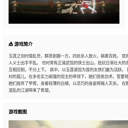
🎪 游戏简介
玉莲之剑时值乱世，群恶割据一方，四处杀人放火，祸害百姓。 官
人义士出手平乱。 也时常有正道武馆的侠士出山，抵抗日渐壮大的
互相压制，不分上下。 其中，以玉莲道馆为首的女侠们最为活跃，
村的孤儿，在多名实力高强的馆主的带领下，她们苦练剑术，誓要将
她们放弃了甲胄，身着轻薄的白裙，以灵巧的身姿将贼人灭杀。 在
混乱的江湖带来了希望。
游戏截图