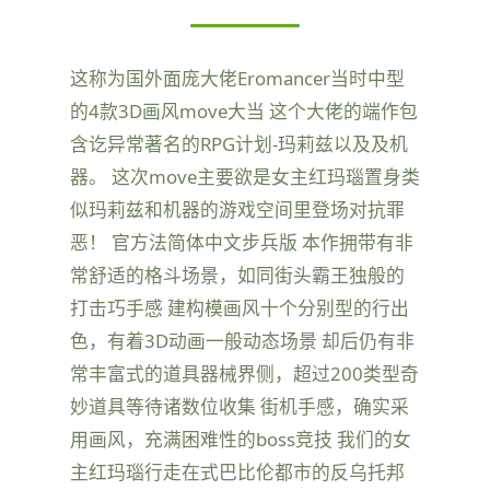
这称为国外面庞大佬Eromancer当时中型
的4款3D画风move大当 这个大佬的端作包
含讫异常著名的RPG计划-玛莉兹以及及机
器。 这次move主要欲是女主红玛瑙置身类
似玛莉兹和机器的游戏空间里登场对抗罪
恶！ 官方法简体中文步兵版 本作拥带有非
常舒适的格斗场景，如同街头霸王独般的
打击巧手感 建构模画风十个分别型的行出
色，有着3D动画一般动态场景 却后仍有非
常丰富式的道具器械界侧，超过200类型奇
妙道具等待诸数位收集 街机手感，确实采
用画风，充满困难性的boss竞技 我们的女
主红玛瑙行走在式巴比伦都市的反乌托邦